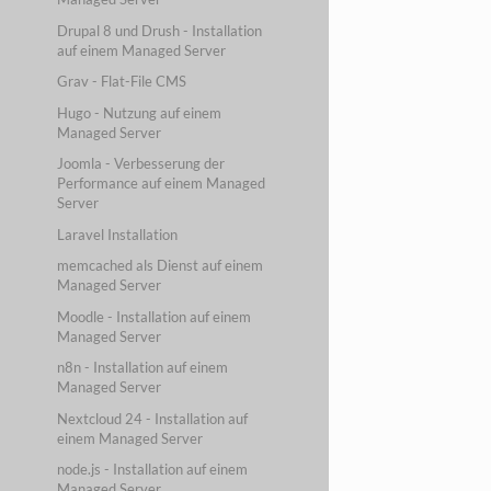
Drupal 8 und Drush - Installation
auf einem Managed Server
Grav - Flat-File CMS
Hugo - Nutzung auf einem
Managed Server
Joomla - Verbesserung der
Performance auf einem Managed
Server
Laravel Installation
memcached als Dienst auf einem
Managed Server
Moodle - Installation auf einem
Managed Server
n8n - Installation auf einem
Managed Server
Nextcloud 24 - Installation auf
einem Managed Server
node.js - Installation auf einem
Managed Server