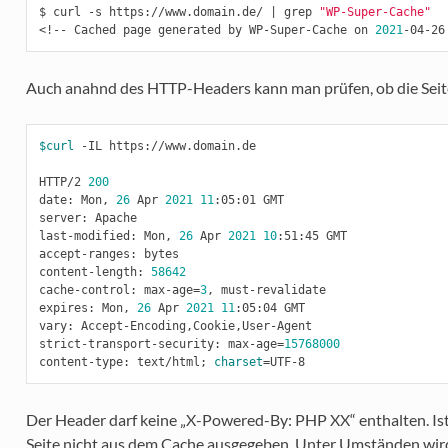
$ curl -s https://www.domain.de/ 
|
 grep 
"WP-Super-Cache"
<!-- Cached page generated by WP-Super-Cache on 
2021
-04-26
Auch anahnd des HTTP-Headers kann man prüfen, ob die Sei
$curl
 -IL https://www.domain.de

HTTP/2 
200
date: Mon, 
26
 Apr 
2021
11
:05:01 GMT

server: Apache

last-modified: Mon, 
26
 Apr 
2021
10
:51:45 GMT

accept-ranges: bytes

content-length: 
58642
cache-control: max-age
=
3
, must-revalidate

expires: Mon, 
26
 Apr 
2021
11
:05:04 GMT

vary: Accept-Encoding,Cookie,User-Agent

strict-transport-security: max-age
=
15768000
content-type: text/html
;
charset
=
Der Header darf keine „X-Powered-By: PHP XX“ enthalten. Ist 
Seite nicht aus dem Cache ausgegeben. Unter Umständen wir