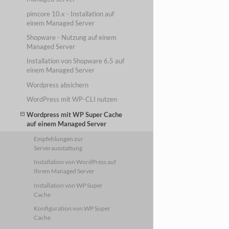
pimcore 10.x - Installation auf
einem Managed Server
Shopware - Nutzung auf einem
Managed Server
Installation von Shopware 6.5 auf
einem Managed Server
Wordpress absichern
WordPress mit WP-CLI nutzen
Wordpress mit WP Super Cache
auf einem Managed Server
Empfehlungen zur
Serverausstattung
Installation von WordPress auf
Ihrem Managed Server
Installation von WP Super
Cache
Konfiguration von WP Super
Cache