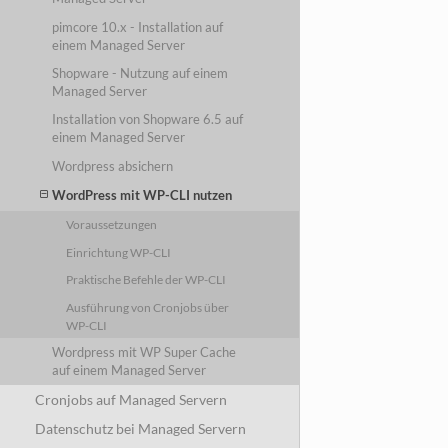
pimcore 10.x - Installation auf
einem Managed Server
Shopware - Nutzung auf einem
Managed Server
Installation von Shopware 6.5 auf
einem Managed Server
Wordpress absichern
WordPress mit WP-CLI nutzen
Voraussetzungen
Einrichtung WP-CLI
Praktische Befehle der WP-CLI
Ausführung von Cronjobs über
WP-CLI
Wordpress mit WP Super Cache
auf einem Managed Server
Cronjobs auf Managed Servern
Datenschutz bei Managed Servern