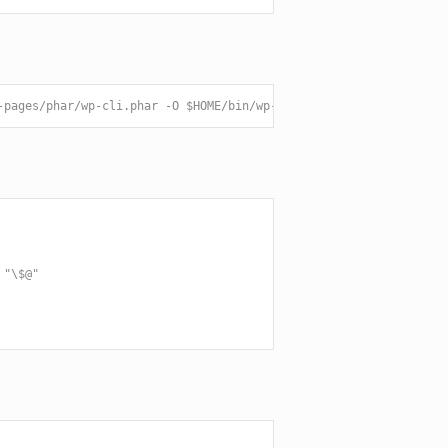
-pages/phar/wp-cli.phar -O $HOME/bin/wp-cli.phar
 "\$@"