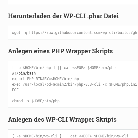
Herunterladen der WP-CLI .phar Datei
wget -q https://raw.githubusercontent.com/wp-cli/builds/gh
Anlegen eines PHP Wrapper Skripts
[ -e $HOME/bin/php ] || cat <<EOF> $HOME/bin/php
#
export PHP_BINARY=$HOME/bin/php
exec /usr/local/pd-admin2/bin/php-8.3-cli -c $HOME/php.ini
EOF
chmod +x $HOME/bin/php
Anlegen des WP-CLI Wrapper Skripts
[ -e $HOME/bin/wp-cli ] || cat <<EOF> $HOME/bin/wp-cli