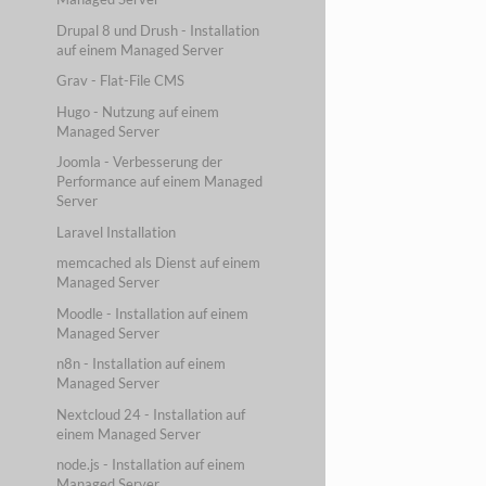
Drupal 8 und Drush - Installation
auf einem Managed Server
Grav - Flat-File CMS
Hugo - Nutzung auf einem
Managed Server
Joomla - Verbesserung der
Performance auf einem Managed
Server
Laravel Installation
memcached als Dienst auf einem
Managed Server
Moodle - Installation auf einem
Managed Server
n8n - Installation auf einem
Managed Server
Nextcloud 24 - Installation auf
einem Managed Server
node.js - Installation auf einem
Managed Server